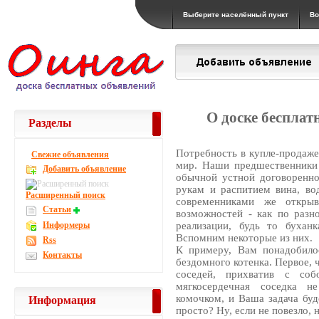
Выберите населённый пункт
Во
О доске беспла
Разделы
Потребность в купле-продаже
Свежие объявления
мир. Наши предшественники 
Добавить объявление
обычной устной договоренно
рукам и распитием вина, вод
Расширенный поиск
современниками же открыв
Статьи
возможностей - как по разн
Информеры
реализации, будь то буханк
Вспомним некоторые из них.
Rss
К примеру, Вам понадобило
Контакты
бездомного котенка. Первое, 
соседей, прихватив с соб
мягкосердечная соседка 
комочком, и Ваша задача буд
Информация
просто? Ну, если не повезло, 