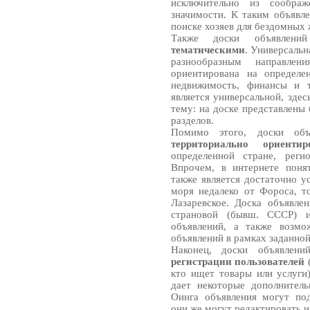
исключительно из сообра
значимости. К таким объявле
поиске хозяев для бездомных 
Также доски объявле
тематическими
. Универсальн
разнообразным направлен
ориентирована на определе
недвижимость, финансы и т
является универсальной, зде
тему: на доске представлены
разделов.
Помимо этого, доски об
территориально ориентир
определенной стране, реги
Впрочем, в интернете поня
также является достаточно у
моря недалеко от Фороса, то
Лазаревское. Доска объявле
страновой (бывш. СССР) и
объявлений, а также возмо
объявлений в рамках заданной
Наконец, доски объявлени
регистрации пользователей
(
кто ищет товары или услуги)
дает некоторые дополнител
Оинга объявления могут под
они же могут редактировать и