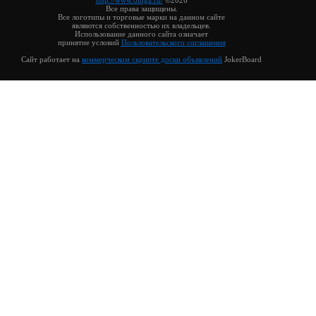
http://www.oinga.ru/
©2026
Все права защищены.
Все логотипы и торговые марки на данном сайте
являются собственностью их владельцев.
Использование данного сайта означает
принятие условий
Пользовательского соглашения
Сайт работает на
коммерческом скрипте доски объявлений
JokerBoard