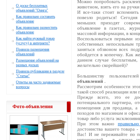
Можно попробовать расклеи
О доске бесплатных
животном, взять его на ручк
объявлений "Оинга"
И все-таки стоит вспомнить
Как правильно составить
повезло родиться! Сегодн
объявление
меньших приходят соврем
Как правильно разместить
объявление в газетах, жур
объявление
массовой информации, в конце
Воспользоваться первыми из
Как найти нужный товар
(услугу) в интернете?
собственных непосильным т
заняться обзвоном всех под
Правила размещения
объявлений
обойдется в копеечку. Как ж
данном случае бесплатным,
Размещение объявлений на
желательно скорейшей)?
разных досках
Правила публикации в разделе
Большинству пользовател
"Статьи"
объявлений
.
Ответы на часто задаваемые
Рассмотрим особенности этог
вопросы
такой способ реализации или 
Прежде всего, это ее дос
потенциального партнера, от
Фото-объявления
помещения для продавца, а 
походов по магазинам и офиса
товар либо услуга эксклюзивн
При этом важно
правильно
достоинства вашего товара -
Вас! И не переживайте по п
неточностей - в случае н