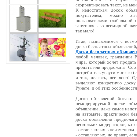
скорректировать текст, не мен
К недостаткам досок объяв
покупателем, можно отн
пользователями глобальной 
запуталось во всемирной паут
так мало!
Итак, познакомимся с возм
доска бесплатных объявлений
Доска бесплатных объявле
любой человек, гражданин 
мира, который хочет продать
продать или предложить. Соо
потребитель услуги мог его (е
и так, дескать, все ясно! О
выделяют конкретную доску
Рунете, и об этих особенност
Доски объявлений бывают
немодерируемой доске объ
объявление, даже самое непо
на автомате, практически бе
доска объявлений предполага
нескольких модераторов, кот
- оставляют их в неизменном 
- оставляют их, но правят, ес