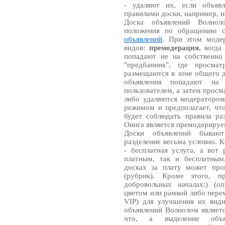
- удаляют их, если объяв
правилами доски, например, н
Доска объявлений Волнол
положения по обращению 
объявлений
. При этом модер
видов:
премодерация
, когда
попадают не на собственно
"предбанник", где просма
размещаются в зоне общего 
объявления попадают на
пользователем, а затем прос
либо удаляются модератором
режимом и предполагает, чт
будет соблюдать правила ра
Оинга является премодерируе
Доски объявлений быва
разделение весьма условно. 
- бесплатная услуга, а вот
платным, так и бесплатным
досках за плату может про
(рубрик). Кроме этого, п
добровольных началах:) (о
цветом или рамкой либо пере
VIP) для улучшения их види
объявлений Волнолом являетс
что, а выделение объяв