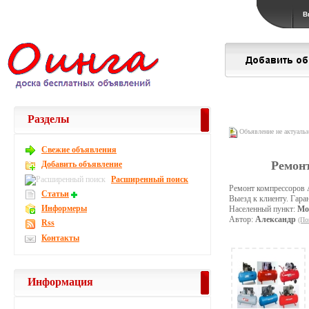
В
Разделы
Объявление не актуаль
Свежие объявления
Ремонт
Добавить объявление
Расширенный поиск
Ремонт компрессоров 
Статьи
Выезд к клиенту. Гара
Информеры
Населенный пункт:
Мо
Автор:
Александр
(По
Rss
Контакты
Информация