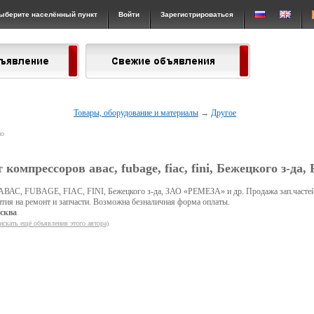
ыберите населённый пункт
Войти
Зарегистрироваться
Товары, оборудование и материалы
→
Другое
но
 компрессоров авас, fubage, fiac, fini, Бежецкого з-да,
АВАС, FUBAGE, FIAC, FINI, Бежецкого з-да, ЗАО «РЕМЕЗА» и др. Продажа зап.частей
нтия на ремонт и запчасти. Возможна безналичная форма оплаты.
сква
искать ещё объявления этого автора)