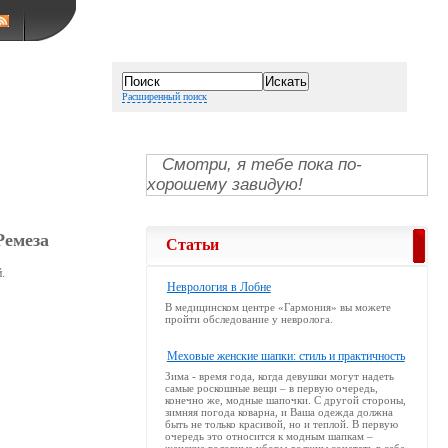
Расширенный поиск
Смотри, я тебе пока по-
хорошему завидую!
 Ремеза
Статьи
.
Неврология в Лобне
В медицинском центре «Гармония» вы можете
пройти обследование у невролога.
Меховые женские шапки: стиль и практичность
Зима - время года, когда девушки могут надеть
самые роскошные вещи – в первую очередь,
конечно же, модные шапочки. С другой стороны,
зимняя погода коварна, и Ваша одежда должна
быть не только красивой, но и теплой. В первую
очередь это относится к модным шапкам –