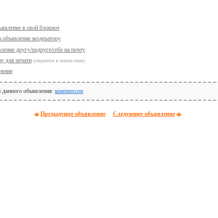
ъявление в свой блокнот
а объявление модератору
ление другу/подруге/себе на почту
у для печати
(откроется в новом окне)
нение
я данного объявления:
компрессор
Предыдущее объявление
Следующее объявление