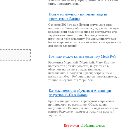
женские головные уборы должны сочетать в себе
стиль и практичность.
Новые возможности получения вида на
жительство в Латвии
С января 2014 года в Латвии вступили в силу
поправки к Закону об иммиграции, расширяющие
возможности получения вида на жительство для
зарубежных инвесторов. Законодательные
изменения предоставляют будущим инвесторам
более широкие возможности выбора инструментов
для своих вложений.
Где и как можно купить косметику Мери Кей
Косметика Мери Кей (Мэри Кэй, Mary Kay) не
поступает в розничную сеть, и купить ее в
обычном магазине в отделе косметики
невозможно. Продажей и распространением
косметики Мери Кей занимаются представители, а
точнее консультанты Мери Кей.
Как сэкономить на обучение в Англии при
получении ВНЖ в Латвии
Британские дипломы и сертификаты признаны и
принимаются во всем мире. Образование,
полученное в Великобритании - надежная основа
вашего будущего и карьеры, гарантия высокой
зарплаты.
Все статьи
|
Добавить статью